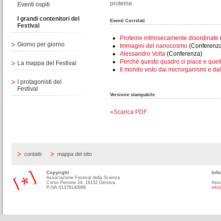
proteine.
Eventi ospiti
I grandi contenitori del
Eventi Correlati
Festival
Proteine intrinsecamente disordinate
Giorno per giorno
Immagini del nanocosmo
(Conferenz
Alessandro Volta
(Conferenza)
Perché questo quadro ci piace e quell
La mappa del Festival
Il mondo visto dai microrganismi e dal
I protagonisti del
Festival
Versione stampabile
»Scarica PDF
contatti
mappa del sito
Copyright
Info
Associazione Festival della Scienza
Corso Perrone 24, 16152 Genova
Asso
P.IVA 01378140998
info