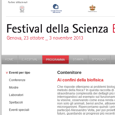
HOME
IL FESTIVAL
PROGRAMMA
STAMPA
SPONSOR
Contenitore
Eventi per tipo
Ai confini della biofisica
Conferenze
Che risposte otteniamo ai problemi biologi
Mostre
metodo della fisica? In questa raccolta d
straordinaria complessità dei dettagli più 
Laboratori
interrogandoci ad esempio sul funziona
la visione, osservando come essa renda ca
Spettacoli
non solo gli animali, bensì anche, attraver
microrganismi. Ripercorriamo quindi i prim
Eventi speciali
partecipò Alessandro Volta, per poi proie
futuro, guardando ai progressi più recenti