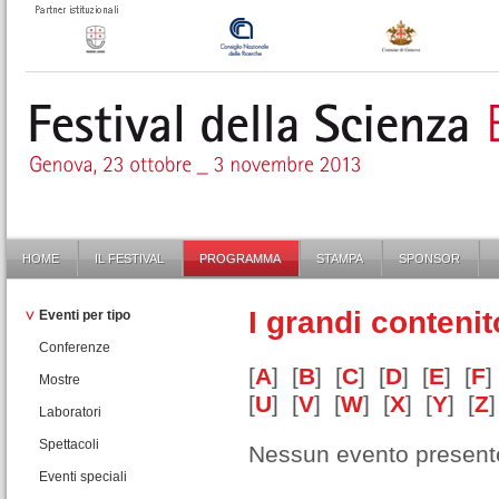
HOME
IL FESTIVAL
PROGRAMMA
STAMPA
SPONSOR
I grandi contenit
Eventi per tipo
Conferenze
[
A
] [
B
] [
C
] [
D
] [
E
] [
F
]
Mostre
[
U
] [
V
] [
W
] [
X
] [
Y
] [
Z
]
Laboratori
Spettacoli
Nessun evento present
Eventi speciali