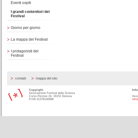
Eventi ospiti
I grandi contenitori del
Festival
Giorno per giorno
La mappa del Festival
I protagonisti del
Festival
contatti
mappa del sito
Copyright
Info
Associazione Festival della Scienza
Corso Perrone 24, 16152 Genova
Asso
P.IVA 01378140998
info