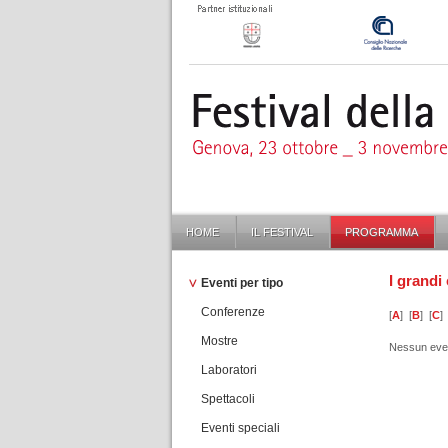
HOME
IL FESTIVAL
PROGRAMMA
I grandi 
Eventi per tipo
Conferenze
[
A
] [
B
] [
C
] 
Mostre
Nessun eve
Laboratori
Spettacoli
Eventi speciali