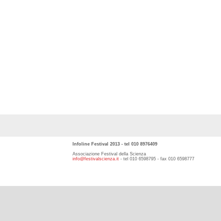
Infoline Festival 2013 - tel 010 8976409
Associazione Festival della Scienza
info@festivalscienza.it
- tel 010 6598795 - fax 010 6598777