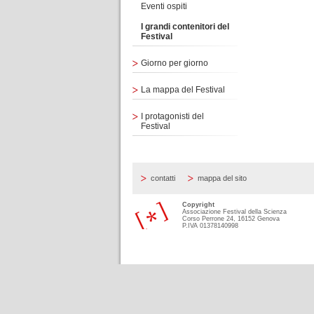
Eventi ospiti
I grandi contenitori del
Festival
Giorno per giorno
La mappa del Festival
I protagonisti del
Festival
contatti
mappa del sito
Copyright
Associazione Festival della Scienza
Corso Perrone 24, 16152 Genova
P.IVA 01378140998