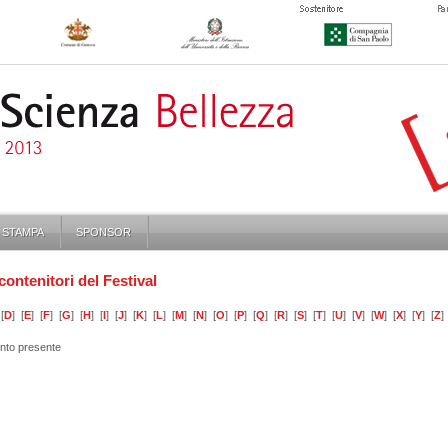
STAMPA
SPONSOR
contenitori del Festival
[
D
] [
E
] [
F
] [
G
] [
H
] [
I
] [
J
] [
K
] [
L
] [
M
] [
N
] [
O
] [
P
] [
Q
] [
R
] [
S
] [
T
] [
U
] [
V
] [
W
] [
X
] [
Y
] [
Z
]
nto presente