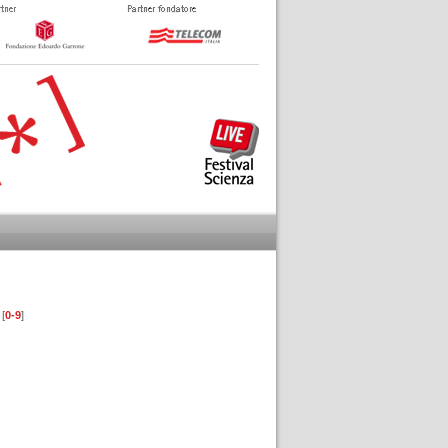
 [
0-9
]