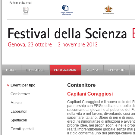
HOME
IL FESTIVAL
PROGRAMMA
STAMPA
SPONSOR
Contenitore
Eventi per tipo
Capitani Coraggiosi
Conferenze
Capitani Coraggiosi è il nuovo ciclo del Fe
Mostre
partnership con ERG,dedicato a quelle d
raccontano ai giovani e al pubblico del F
Laboratori
nella vita e nel lavoro, diventando così 
saper fare italiano. Storie di ieri e di oggi
Spettacoli
eredi, testimonianze di intuizioni e avven
proprie idee, nei propri sogni e nelle prop
Eventi speciali
realtà imprenditoriale globale senza mai p
Il ciclo conferma uno dei principi-chiave d