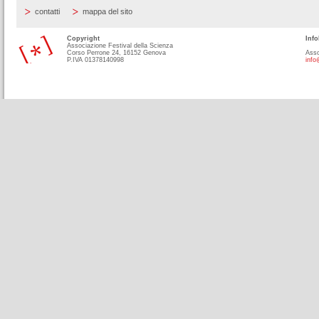
contatti
mappa del sito
Copyright
Info
Associazione Festival della Scienza
Corso Perrone 24, 16152 Genova
Asso
P.IVA 01378140998
info